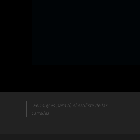
"Permuy es para tí, el estilista de las
Estrellas"