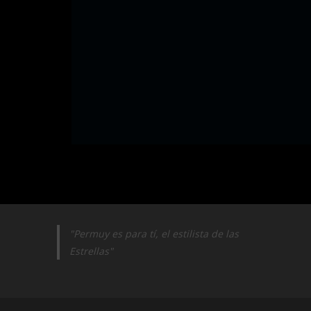
"Permuy es para tí, el estilista de las
Estrellas"